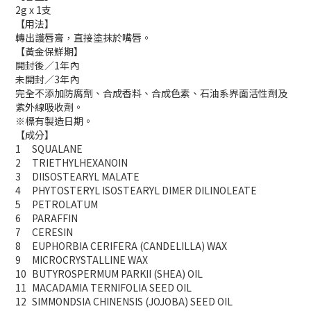
2g x 1支
【用法】
轉出護唇膏，直接塗抹於嘴唇。
【黃金保鮮期】
開封後／1年內
未開封／3年內
完全不添加防腐劑、合成香料、合成色素、石油系界面活性劑及
紫外線吸收劑。
※標有製造日期。
【成分】
1
SQUALANE
2
TRIETHYLHEXANOIN
3
DIISOSTEARYL MALATE
4
PHYTOSTERYL ISOSTEARYL DIMER DILINOLEATE
5
PETROLATUM
6
PARAFFIN
7
CERESIN
8
EUPHORBIA CERIFERA (CANDELILLA) WAX
9
MICROCRYSTALLINE WAX
10
BUTYROSPERMUM PARKII (SHEA) OIL
11
MACADAMIA TERNIFOLIA SEED OIL
12
SIMMONDSIA CHINENSIS (JOJOBA) SEED OIL