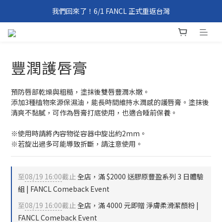
我們回來了！6/1 FANCL 正式重返台灣
我們回來了！6/1 FANCL 正式重返台灣
全館免運 | FANCL Comeback Event
滿 2000 元、4000 元即享好禮 | FANCL Comeback Event
豐潤護唇膏
我們回來了！6/1 FANCL 正式重返台灣
預防唇部乾燥與粗糙，塗抹後雙唇豐潤水嫩。
添加3種植物來源保濕油，能長時間維持水潤感的護唇膏。塗抹後
清爽不黏膩，可作為唇膏打底使用，也適合睡前保養。
※使用時請將內容物從容器中旋出約2mm。
※若旋出過多可能導致折斷，請注意使用。
至
08/19 16:00
截止
全店，滿 $2000 送膠原豐盈系列 3 日體驗
組 | FANCL Comeback Event
至
08/19 16:00
截止
全店，滿 4000 元即贈 淨膚柔滑潔顏粉 |
FANCL Comeback Event