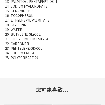
13
PALMITOYL PENTAPEPTIDE-4
14
SODIUM HYALURONATE
15
CERAMIDE NP
16
TOCOPHEROL
17
ETHYLHEXYL PALMITATE
18
GLYCERIN
19
WATER
20
BUTYLENE GLYCOL
21
SILICA DIMETHYL SILYLATE
22
CARBOMER
23
PENTYLENE GLYCOL
24
SODIUM LACTATE
25
POLYSORBATE 20
您可能喜歡...