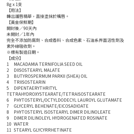
8g x 1支
【用法】
轉出護唇精華，直接塗抹於嘴唇。
【黃金保鮮期】
開封後／90天內
未開封／1年內
完全不添加防腐劑、合成香料、合成色素、石油系界面活性劑及
紫外線吸收劑。
※標有製造日期。
【成分】
1
MACADAMIA TERNIFOLIA SEED OIL
2
DIISOSTEARYL MALATE
3
BUTYROSPERMUM PARKII (SHEA) OIL
4
TRIISOSTEARIN
5
DIPENTAERYTHRITYL
TETRAHYDROXYSTEARATE/TETRAISOSTEARATE
6
PHYTOSTERYL/OCTYLDODECYL LAUROYL GLUTAMATE
7
GLYCERYL BEHENATE/EICOSADIOATE
8
PHYTOSTERYL ISOSTEARYL DIMER DILINOLEATE
9
DIMER DILINOLEYL HYDROGENATED ROSINATE
10
WATER
11
STEARYL GLYCYRRHETINATE