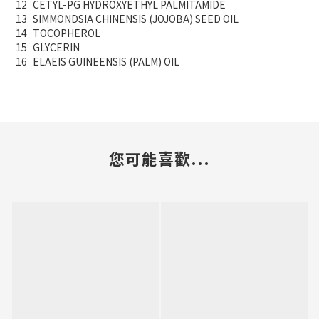
12
CETYL-PG HYDROXYETHYL PALMITAMIDE
13
SIMMONDSIA CHINENSIS (JOJOBA) SEED OIL
14
TOCOPHEROL
15
GLYCERIN
16
ELAEIS GUINEENSIS (PALM) OIL
您可能喜歡...