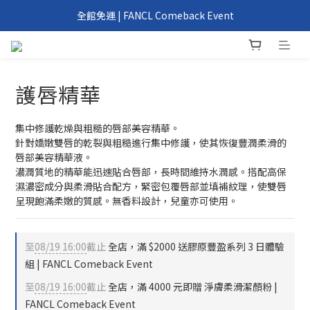
我們回來了！6/1 FANCL 正式重返台灣
全館免運 | FANCL Comeback Event
滿 2000 元、4000 元即享好禮 | FANCL Comeback Event
我們回來了！6/1 FANCL 正式重返台灣
護唇精華
集中修護乾燥與粗糙的唇部美容精華。
針對嬌嫩雙唇的乾裂與粗糙進行集中修護，使其恢復豐潤柔滑的
唇部美容精華液。
濃潤質地的精華能迅速貼合唇部，長時間維持水潤感。搭配高保
濕濃密成分與柔滑貼合配方，緊密包覆唇部並填補紋理，使雙唇
呈現飽滿柔嫩的質感。無香料設計，兒童亦可使用。
至
08/19 16:00
截止
全店，滿 $2000 送膠原豐盈系列 3 日體驗
組 | FANCL Comeback Event
至
08/19 16:00
截止
全店，滿 4000 元即贈 淨膚柔滑潔顏粉 |
FANCL Comeback Event