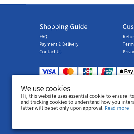
Shopping Guide
Cus
FAQ
Retur
Payment & Delivery
Terms
Contact Us
Priva
We use cookies
$
TWD
English
Hi, this website uses essential cookie to ensure it
and tracking cookies to understand how you intera
latter will be set only upon approval.
Read more