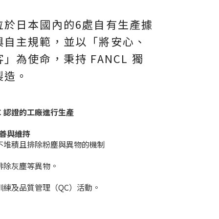
位於日本國內的6處自有生產據
與自主規範，並以「將安心、
」為使命，秉持 FANCL 獨
製造。
SSC 認證的工廠進行生產
善與維持
不堆積且排除粉塵與異物的機制
排除灰塵等異物。
訓練及品質管理（QC）活動。