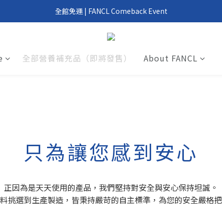
我們回來了！6/1 FANCL 正式重返台灣
全館免運 | FANCL Comeback Event
滿 2000 元、4000 元即享好禮 | FANCL Comeback Event
我們回來了！6/1 FANCL 正式重返台灣
e
全部營養補充品（即將發售）
About FANCL
只為讓您感到安心
正因為是天天使用的產品，我們堅持對安全與安心保持坦誠。
料挑選到生產製造，皆秉持嚴苛的自主標準，為您的安全嚴格把