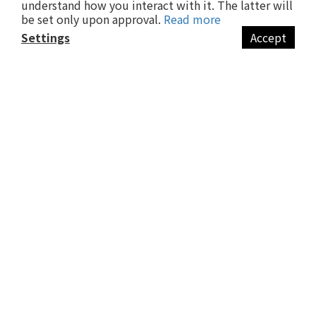
Shopping Guide
understand how you interact with it. The latter will
be set only upon approval.
Read more
FAQ
Settings
Accept
Payment & Delivery
Contact Us
Customer Service
Return Policy
Terms & Conditions
Privact Policy
Company Info
日商芳珂股份有限公司
統一編號：60302996
台北市中正區忠孝東路1段150號9樓之1
Follow Us