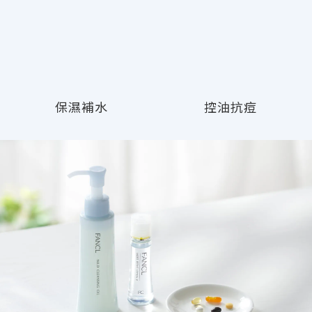
保濕補水
控油抗痘