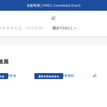
我們回來了！6/1 FANCL 正式重返台灣
全館免運 | FANCL Comeback Event
滿 2000 元、4000 元即享好禮 | FANCL Comeback Event
我們回來了！6/1 FANCL 正式重返台灣
部營養補充品（即將發售）
關於FANCL
推薦
妝油
濃密有彈性的泡沫