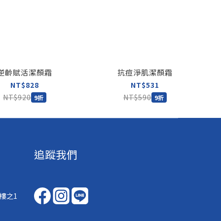
逆齡賦活潔顏霜
抗痘淨肌潔顏霜
NT$828
NT$531
NT$920
NT$590
9折
9折
追蹤我們
樓之1