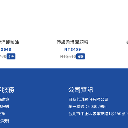
速淨卸粧油
淨膚柔滑潔顏粉
T$648
NT$459
720
NT$510
9折
9折
客服務
公司資訊
貨政策
日商芳珂股份有限公司
與細則
統一編號：60302996
政策
台北市中正區忠孝東路1段150號9
金說明