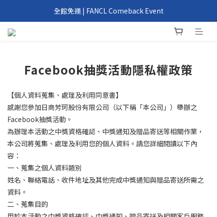
我們回來了！6/1 FANCL 正式重返台灣
全館免運 | FANCL Comeback Event
滿 2000 元、4000 元即享好禮 | FANCL Comeback Event
我們回來了！6/1 FANCL 正式重返台灣
Facebook抽獎活動隱私權政策
【個人資料蒐集、處理及利用同意書】
感謝您參加日商芳珂股份有限公司（以下稱「本公司」）舉辦之
Facebook抽獎活動。
為辦理本活動之中獎資格確認、中獎通知及贈品寄送等相關作業，
本公司將蒐集、處理及利用您的個人資料。請您詳細閱讀以下內
容：
一、蒐集之個人資料類別
姓名、聯絡電話、收件地址及其他完成中獎通知與贈品寄送所需之
資料。
二、蒐集目的
用於本活動之中獎資格確認、中獎通知、贈品寄送及相關客戶服務