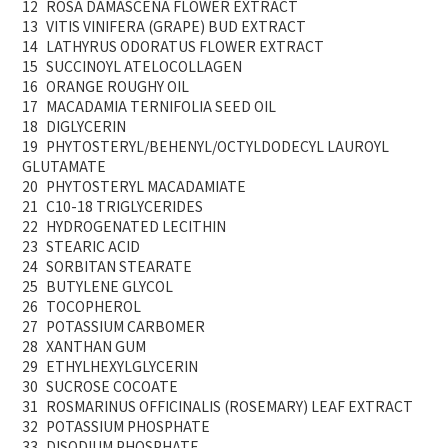
12
ROSA DAMASCENA FLOWER EXTRACT
13
VITIS VINIFERA (GRAPE) BUD EXTRACT
14
LATHYRUS ODORATUS FLOWER EXTRACT
15
SUCCINOYL ATELOCOLLAGEN
16
ORANGE ROUGHY OIL
17
MACADAMIA TERNIFOLIA SEED OIL
18
DIGLYCERIN
19
PHYTOSTERYL/BEHENYL/OCTYLDODECYL LAUROYL
GLUTAMATE
20
PHYTOSTERYL MACADAMIATE
21
C10-18 TRIGLYCERIDES
22
HYDROGENATED LECITHIN
23
STEARIC ACID
24
SORBITAN STEARATE
25
BUTYLENE GLYCOL
26
TOCOPHEROL
27
POTASSIUM CARBOMER
28
XANTHAN GUM
29
ETHYLHEXYLGLYCERIN
30
SUCROSE COCOATE
31
ROSMARINUS OFFICINALIS (ROSEMARY) LEAF EXTRACT
32
POTASSIUM PHOSPHATE
33
DISODIUM PHOSPHATE