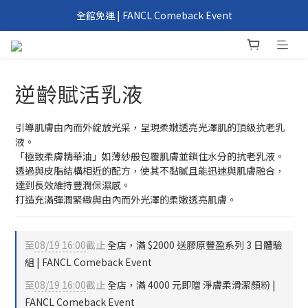
我們回來了！6/1 FANCL 正式重返台灣
全館免運 | FANCL Comeback Event
滿 2000 元、4000 元即享好禮 | FANCL Comeback Event
我們回來了！6/1 FANCL 正式重返台灣
逆齡賦活乳液
引導肌膚由內而外綻放光采，呈現柔嫩透亮光澤肌的頂級抗老乳
液。
「極致柔膚精華油」如薄紗般包覆肌膚並鎖住水分的抗老乳液。
透過與皮脂結構相近的配方，使其不黏膩且能迅速與肌膚融合，
達到長效維持豐潤保濕感。
打造充滿彈潤緊緻與由內而外光澤的柔嫩透亮肌膚。
至
08/19 16:00
截止
全店，滿 $2000 送膠原豐盈系列 3 日體驗
組 | FANCL Comeback Event
至
08/19 16:00
截止
全店，滿 4000 元即贈 淨膚柔滑潔顏粉 |
FANCL Comeback Event