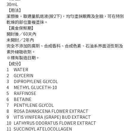
30mL
【用法】
潔顏後，取適量肌底液(按2下)，均勻塗抹眼周及全臉，可在特別
乾燥的部位重複塗抹。
【黃金保鮮期】
開封後／60天內
未開封／2年內
完全不添加防腐劑、合成香料、合成色素、石油系界面活性劑及
紫外線吸收劑。
※標有製造日期。
【成分】
1
WATER
2
GLYCERIN
3
DIPROPYLENE GLYCOL
4
METHYL GLUCETH-10
5
RAFFINOSE
6
BETAINE
7
PENTYLENE GLYCOL
8
ROSA DAMASCENA FLOWER EXTRACT
9
VITIS VINIFERA (GRAPE) BUD EXTRACT
10
LATHYRUS ODORATUS FLOWER EXTRACT
11
SUCCINOYL ATELOCOLLAGEN