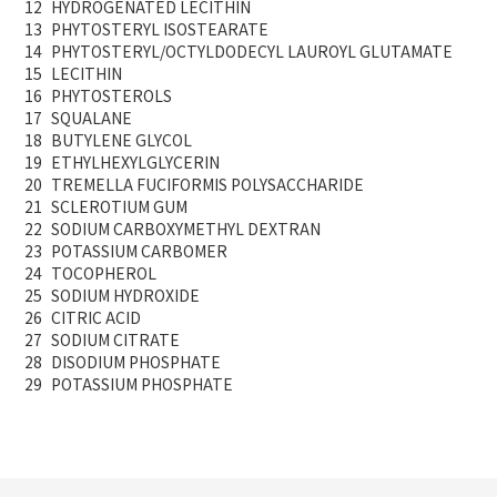
12
HYDROGENATED LECITHIN
13
PHYTOSTERYL ISOSTEARATE
14
PHYTOSTERYL/OCTYLDODECYL LAUROYL GLUTAMATE
15
LECITHIN
16
PHYTOSTEROLS
17
SQUALANE
18
BUTYLENE GLYCOL
19
ETHYLHEXYLGLYCERIN
20
TREMELLA FUCIFORMIS POLYSACCHARIDE
21
SCLEROTIUM GUM
22
SODIUM CARBOXYMETHYL DEXTRAN
23
POTASSIUM CARBOMER
24
TOCOPHEROL
25
SODIUM HYDROXIDE
26
CITRIC ACID
27
SODIUM CITRATE
28
DISODIUM PHOSPHATE
29
POTASSIUM PHOSPHATE