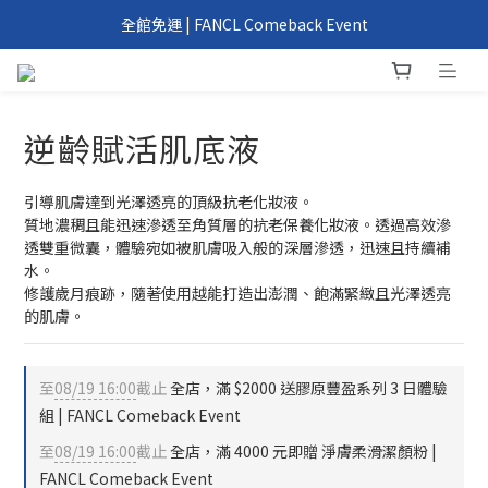
我們回來了！6/1 FANCL 正式重返台灣
全館免運 | FANCL Comeback Event
滿 2000 元、4000 元即享好禮 | FANCL Comeback Event
我們回來了！6/1 FANCL 正式重返台灣
逆齡賦活肌底液
引導肌膚達到光澤透亮的頂級抗老化妝液。
質地濃稠且能迅速滲透至角質層的抗老保養化妝液。透過高效滲
透雙重微囊，體驗宛如被肌膚吸入般的深層滲透，迅速且持續補
水。
修護歲月痕跡，隨著使用越能打造出澎潤、飽滿緊緻且光澤透亮
的肌膚。
至
08/19 16:00
截止
全店，滿 $2000 送膠原豐盈系列 3 日體驗
組 | FANCL Comeback Event
至
08/19 16:00
截止
全店，滿 4000 元即贈 淨膚柔滑潔顏粉 |
FANCL Comeback Event