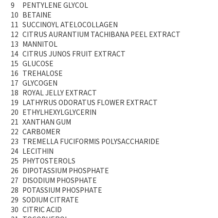
9
PENTYLENE GLYCOL
10
BETAINE
11
SUCCINOYL ATELOCOLLAGEN
12
CITRUS AURANTIUM TACHIBANA PEEL EXTRACT
13
MANNITOL
14
CITRUS JUNOS FRUIT EXTRACT
15
GLUCOSE
16
TREHALOSE
17
GLYCOGEN
18
ROYAL JELLY EXTRACT
19
LATHYRUS ODORATUS FLOWER EXTRACT
20
ETHYLHEXYLGLYCERIN
21
XANTHAN GUM
22
CARBOMER
23
TREMELLA FUCIFORMIS POLYSACCHARIDE
24
LECITHIN
25
PHYTOSTEROLS
26
DIPOTASSIUM PHOSPHATE
27
DISODIUM PHOSPHATE
28
POTASSIUM PHOSPHATE
29
SODIUM CITRATE
30
CITRIC ACID