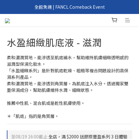
我們回來了！6/1 FANCL 正式重返台灣
全館免運 | FANCL Comeback Event
滿 2000 元、4000 元即享好禮 | FANCL Comeback Event
我們回來了！6/1 FANCL 正式重返台灣
水盈細緻肌底液 - 滋潤
柔和濃潤質地，能滲透至肌底補水，幫助維持肌膚細緻透明感的
滋潤型保濕化妝水。
「水盈細緻系列」是針對肌底乾燥、粗糙等複合問題設計的高保
濕系列產品。
柔和濃潤質地，能滲透到角質層，為肌底注入水分。透過獨家雙
重保濕成分，幫助肌膚維持水潤、細緻狀態。
推薦中性肌、混合肌或是乾性肌膚使用。
＊「肌底」指的是角質層。
至
08/19 16:00
截止
全店，滿 $2000 送膠原豐盈系列 3 日體驗