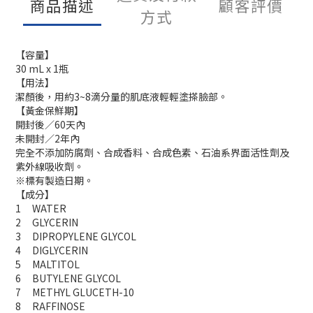
商品描述
顧客評價
方式
【容量】
30 mL x 1瓶
【用法】
潔顏後，用約3~8滴分量的肌底液輕輕塗搽臉部。
【黃金保鮮期】
開封後／60天內
未開封／2年內
完全不添加防腐劑、合成香料、合成色素、石油系界面活性劑及
紫外線吸收劑。
※標有製造日期。
【成分】
1
WATER
2
GLYCERIN
3
DIPROPYLENE GLYCOL
4
DIGLYCERIN
5
MALTITOL
6
BUTYLENE GLYCOL
7
METHYL GLUCETH-10
8
RAFFINOSE